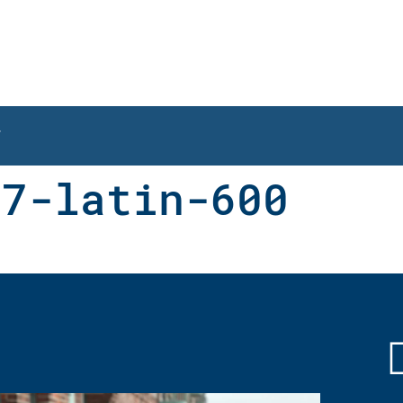
T
17-latin-600