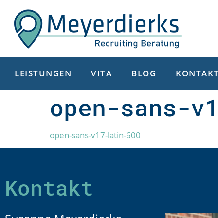
LEISTUNGEN
VITA
BLOG
KONTAK
open-sans-v
open-sans-v17-latin-600
Kontakt