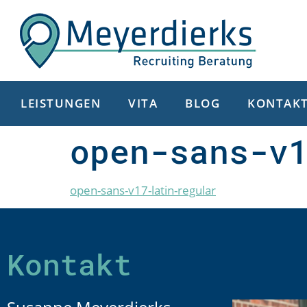
LEISTUNGEN
VITA
BLOG
KONTAK
open-sans-v
open-sans-v17-latin-regular
Kontakt