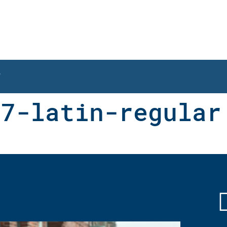
T
17-latin-regular